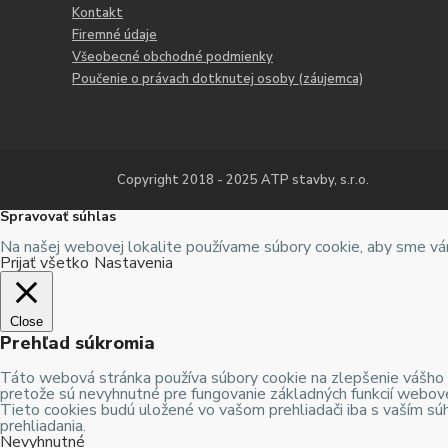
Kontakt
Firemné údaje
Všeobecné obchodné podmienky
Poučenie o právach dotknutej osoby (záujemca)
Copyright 2018 - 2025 ATP stavby, s.r.o.
Spravovať súhlas
Na našej webovej lokalite používame súbory cookie, aby sme vám
Prijať všetko
Nastavenia
Close
Prehľad súkromia
Táto webová stránka používa súbory cookie na zlepšenie vášho z
pretože sú nevyhnutné pre fungovanie základných funkcií webove
Tieto cookies budú uložené vo vašom prehliadači iba s vaším súh
prehliadania.
Nevyhnutné