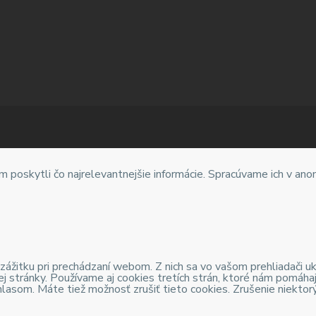
 poskytli čo najrelevantnejšie informácie. Spracúvame ich v an
ážitku pri prechádzaní webom. Z nich sa vo vašom prehliadači uk
j stránky. Používame aj cookies tretích strán, ktoré nám pomáha
lasom. Máte tiež možnosť zrušiť tieto cookies. Zrušenie niektor