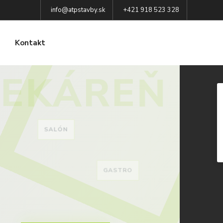
info@atpstavby.sk
+421 918 523 328
Kontakt
LEKÁREŇ
SALÓN
GASTRO