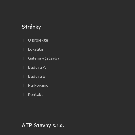
Stránky
O projekte
Lokalita
Galéria výstavby
Budova A
Budova B
Parkovanie
Kontakt
ATP Stavby s.r.o.