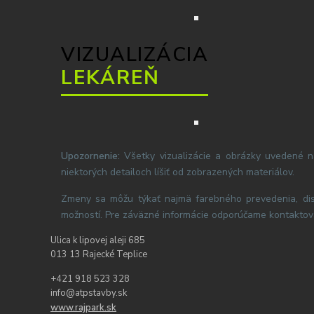
VIZUALIZÁCIA
LEKÁREŇ
Upozornenie:
Všetky vizualizácie a obrázky uvedené na
niektorých detailoch líšiť od zobrazených materiálov.
Zmeny sa môžu týkať najmä farebného prevedenia, dispo
možností. Pre záväzné informácie odporúčame kontaktov
Ulica k lipovej aleji 685
013 13 Rajecké Teplice
+421 918 523 328
info@atpstavby.sk
www.rajpark.sk