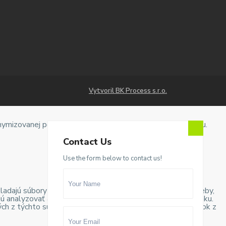
Vytvoril BK Process s.r.o.
onymizovanej podobe a pomáhajú pri zlepšovaní nášho webu.
Contact Us
Use the form below to contact us!
ladajú súbory cookie, ktoré sú kategorizované podľa potreby,
jú analyzovať a pochopiť, ako používate túto webovú stránku.
ých z týchto súborov cookie však môže ovplyvniť váš zážitok z