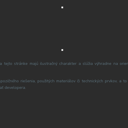
 tejto stránke majú ilustračný charakter a slúžia výhradne na orie
zičného riešenia, použitých materiálov či technických prvkov, a to v
ať developera.