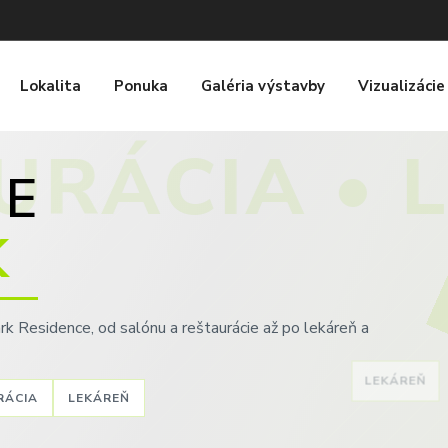
Lokalita
Ponuka
Galéria výstavby
Vizualizácie
URÁCIA • 
IE
K
rk Residence, od salónu a reštaurácie až po lekáreň a
LEKÁREŇ
RÁCIA
LEKÁREŇ