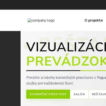
O projekte
N • REŠTA
VIZUALIZÁC
PREVÁDZO
Prezrite si návrhy komerčných priestorov v Rajpa
služby pre každodenný život.
KOMERČNÉ PRIESTORY
SALÓN
REŠTAU