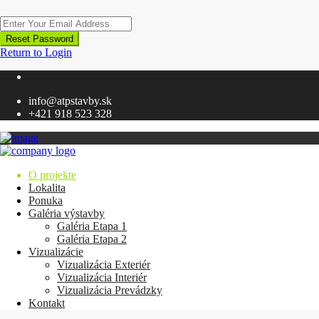
Reset Password
Return to Login
info@atpstavby.sk
+421 918 523 328
O projekte
Lokalita
Ponuka
Galéria výstavby
Galéria Etapa 1
Galéria Etapa 2
Vizualizácie
Vizualizácia Exteriér
Vizualizácia Interiér
Vizualizácia Prevádzky
Kontakt