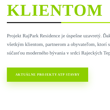
KLIENTOM
Projekt RajPark Residence je úspešne uzavretý. Ď
všetkým klientom, partnerom a obyvateľom, ktorí sa
súčasťou moderného bývania v srdci Rajeckých Tep
AKTUÁLNE PROJEKTY ATP STAVBY