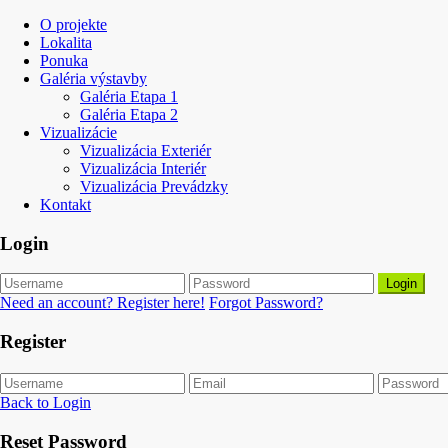
O projekte
Lokalita
Ponuka
Galéria výstavby
Galéria Etapa 1
Galéria Etapa 2
Vizualizácie
Vizualizácia Exteriér
Vizualizácia Interiér
Vizualizácia Prevádzky
Kontakt
Login
Login
Need an account? Register here!
Forgot Password?
Register
Back to Login
Reset Password