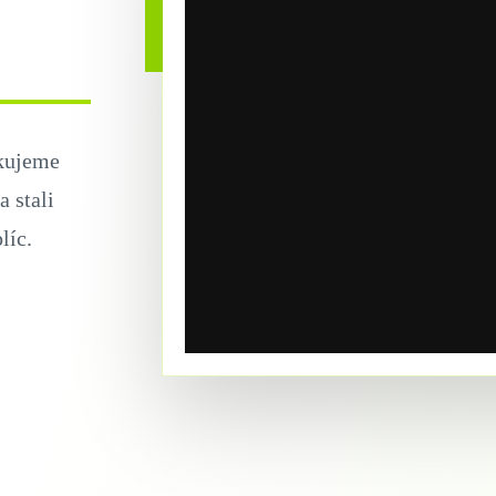
akujeme
 stali
líc.