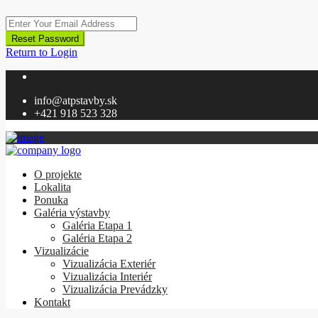
Reset Password
Return to Login
info@atpstavby.sk
+421 918 523 328
O projekte
Lokalita
Ponuka
Galéria výstavby
Galéria Etapa 1
Galéria Etapa 2
Vizualizácie
Vizualizácia Exteriér
Vizualizácia Interiér
Vizualizácia Prevádzky
Kontakt