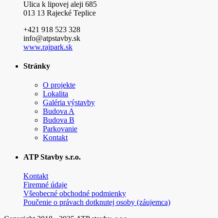
Ulica k lipovej aleji 685
013 13 Rajecké Teplice
+421 918 523 328
info@atpstavby.sk
www.rajpark.sk
Stránky
O projekte
Lokalita
Galéria výstavby
Budova A
Budova B
Parkovanie
Kontakt
ATP Stavby s.r.o.
Kontakt
Firemné údaje
Všeobecné obchodné podmienky
Poučenie o právach dotknutej osoby (záujemca)