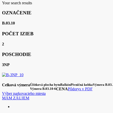
Your search results
OZNAČENIE
B.03.10
POČET IZIEB
2
POSCHODIE
3NP
Celková výmera
Úžitková plocha bytu
Balkón
Pivničná kobka
Výmera B.03.
Výmera B.03.10-6
CENA
Pôdorys v PDF
Výber parkovacieho miesta
MÁM ZÁUJEM