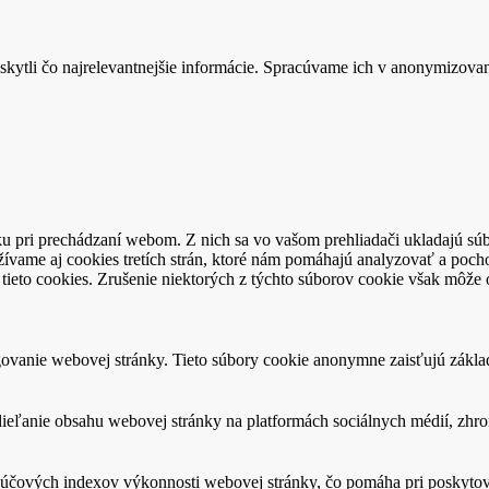
kytli čo najrelevantnejšie informácie. Spracúvame ich v anonymizova
u pri prechádzaní webom. Z nich sa vo vašom prehliadači ukladajú súb
ívame aj cookies tretích strán, ktoré nám pomáhajú analyzovať a pocho
tieto cookies. Zrušenie niektorých z týchto súborov cookie však môže o
ovanie webovej stránky. Tieto súbory cookie anonymne zaisťujú zákla
eľanie obsahu webovej stránky na platformách sociálnych médií, zhroma
čových indexov výkonnosti webovej stránky, čo pomáha pri poskytovan