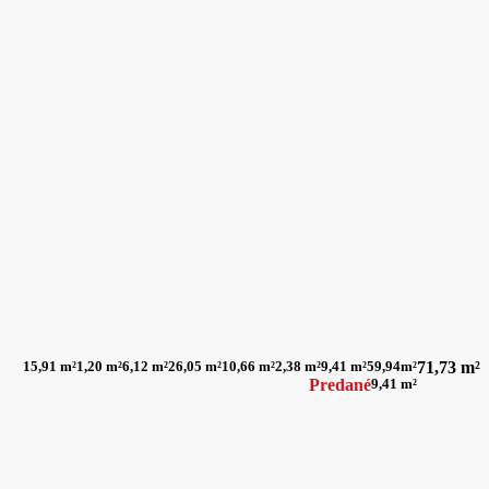
15,91 m²
1,20 m²
6,12 m²
26,05 m²
10,66 m²
2,38 m²
9,41 m²
59,94m²
71,73 m²
Predané
9,41 m²